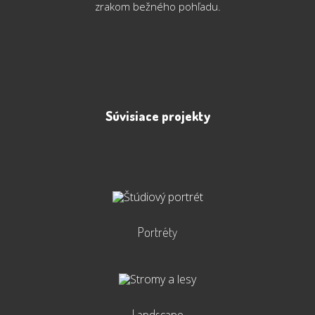
zrakom bežného pohľadu.
Súvisiace projekty
Portréty
Portréty
~ zobraziť viac ~
Landscape
Landscape