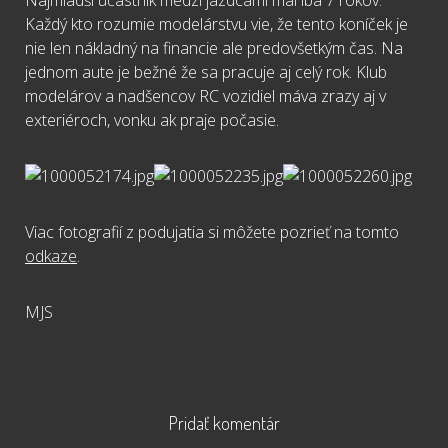
Najmladší účastník medzi jazdcami mal iba 7 rokov.
Každý kto rozumie modelárstvu vie, že tento koníček je
nie len nákladný na financie ale predovšetkým čas. Na
jednom aute je bežné že sa pracuje aj celý rok. Klub
modelárov a nadšencov RC vozidiel máva zrazy aj v
exteriéroch, vonku ak praje počasie.
Viac fotografií z podujatia si môžete pozrieť na tomto
odkaze
.
MJS
Pridať komentár