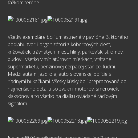
ťažkom teréne.
Všetky exempláre boli umiestnené v pavilóne B, ktorého
podlahu tvorili organizátori z kobercových ciest,
križovatiek, trávnatých miest, hliny, parkovísk, stromov,
budov... všetko v miniatúrnych mierkach, vrátane
supermarketu, benzínovej čerpacej stanice, ľuďmi.
Medzi autami jazdilo aj auto slovenskej polície s
riadnymi hukačkami. Všetky kúsky boli prepracované do
najmenšieho detailu so zvukmi motorov, smeroviek,
klaksónov a to všetko na diaľku ovládané rádiovým
signálom.